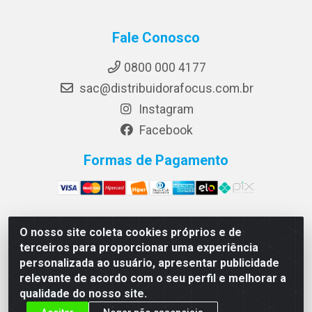
Fale Conosco
0800 000 4177
sac@distribuidorafocus.com.br
Instagram
Facebook
Formas de Pagamento
O nosso site coleta cookies próprios e de
Focus Distribuidora LTDA - Rua Republica Eslovaca, 1121
terceiros para proporcionar uma experiência
- Muribeca, Jaboatão dos Guararapes/PE - CEP 54350-
personalizada ao usuário, apresentar publicidade
195 - CNPJ 10.960.053/0001-08
relevante de acordo com o seu perfil e melhorar a
qualidade do nosso site.