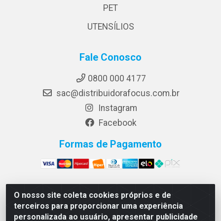
PET
UTENSÍLIOS
Fale Conosco
0800 000 4177
sac@distribuidorafocus.com.br
Instagram
Facebook
Formas de Pagamento
O nosso site coleta cookies próprios e de
Focus Distribuidora LTDA - Rua Republica Eslovaca, 1121
terceiros para proporcionar uma experiência
- Muribeca, Jaboatão dos Guararapes/PE - CEP 54350-
personalizada ao usuário, apresentar publicidade