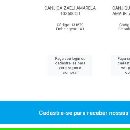
QUINHA ZAELI
CANJICA ZAELI AMARELA
CANJIQU
ELA 10X500GR
10X500GR
AMAREL
digo: 131687
Código: 131679
Códig
alagem: 1X1
Embalagem: 1X1
Embal
 seu login ou
Faça seu login ou
Faça se
astre-se para
cadastre-se para
cadast
er preços e
ver preços e
ver 
comprar
comprar
co
Cadastre-se para receber nossas 