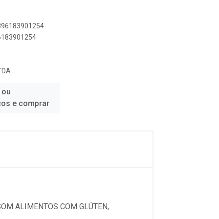
7896183901254
96183901254
TDA
 ou
ços e comprar
 COM ALIMENTOS COM GLÚTEN,