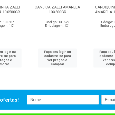
INHA ZAELI
CANJICA ZAELI AMARELA
CANJIQUIN
A 10X500GR
10X500GR
AMARELA 1
o: 131687
Código: 131679
Código: 
agem: 1X1
Embalagem: 1X1
Embalage
u login ou
Faça seu login ou
Faça seu 
re-se para
cadastre-se para
cadastre-
preços e
ver preços e
ver pre
mprar
comprar
comp
ofertas!