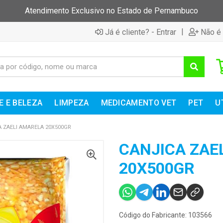
Atendimento Exclusivo no Estado de Pernambuco
|
Já é cliente? - Entrar
Não é 
E E BELEZA
LIMPEZA
MEDICAMENTO VET
PET
U
A ZAELI AMARELA 20X500GR
CANJICA ZAE
20X500GR
Código do Fabricante: 103566