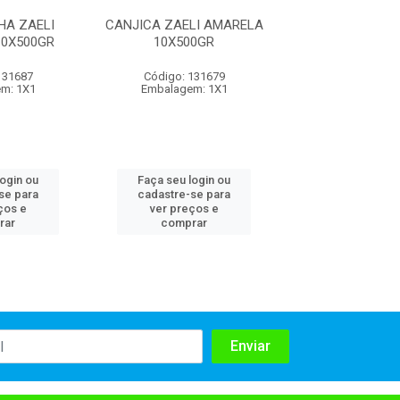
HA ZAELI
CANJICA ZAELI AMARELA
CANJIQUINHA
0X500GR
10X500GR
AMARELA 10X
131687
Código: 131679
Código: 131
m: 1X1
Embalagem: 1X1
Embalagem:
login ou
Faça seu login ou
Faça seu log
se para
cadastre-se para
cadastre-se 
ços e
ver preços e
ver preços
rar
comprar
comprar