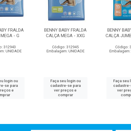
ABY FRALDA
BENNY BABY FRALDA
BENNY BAB
 MEGA - G
CALÇA MEGA - XXG
CALÇA JUMB
o: 312943
Código: 312945
Código: 
em: UNIDADE
Embalagem: UNIDADE
Embalagem:
u login ou
Faça seu login ou
Faça seu 
re-se para
cadastre-se para
cadastre-
preços e
ver preços e
ver pre
mprar
comprar
comp