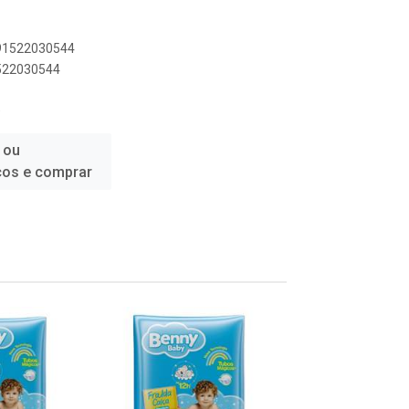
891522030544
1522030544
O
 ou
ços e comprar