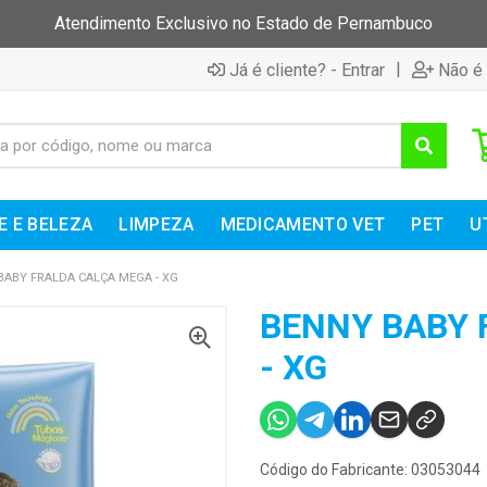
Atendimento Exclusivo no Estado de Pernambuco
|
Já é cliente? - Entrar
Não é 
E E BELEZA
LIMPEZA
MEDICAMENTO VET
PET
U
BABY FRALDA CALÇA MEGA - XG
BENNY BABY 
- XG
Código do Fabricante: 03053044