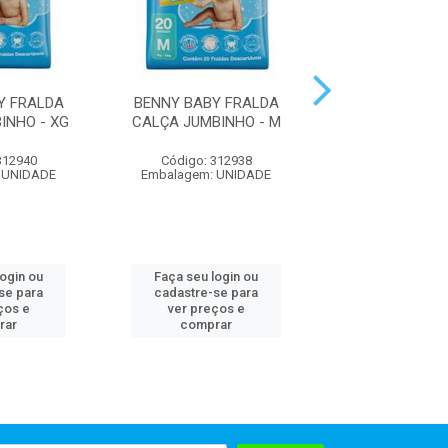
Y FRALDA
BENNY BABY FRALDA
BENNY BABY 
INHO - XG
CALÇA JUMBINHO - M
CALÇA JUMBINH
312940
Código: 312938
Código: 312
 UNIDADE
Embalagem: UNIDADE
Embalagem: U
login ou
Faça seu login ou
Faça seu log
se para
cadastre-se para
cadastre-se 
ços e
ver preços e
ver preços
rar
comprar
comprar