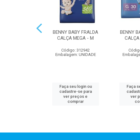
 BABY FRALDA
BENNY BABY FRALDA
BENNY B
JUMBINHO - XXG
CALÇA MEGA - M
CALÇA
digo: 312941
Código: 312942
Códig
agem: UNIDADE
Embalagem: UNIDADE
Embalag
 seu login ou
Faça seu login ou
Faça se
astre-se para
cadastre-se para
cadast
er preços e
ver preços e
ver 
comprar
comprar
co