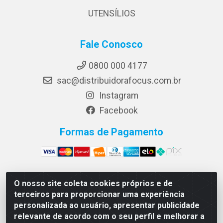
UTENSÍLIOS
Fale Conosco
0800 000 4177
sac@distribuidorafocus.com.br
Instagram
Facebook
Formas de Pagamento
O nosso site coleta cookies próprios e de
Focus Distribuidora LTDA - Rua Republica Eslovaca, 1121
terceiros para proporcionar uma experiência
- Muribeca, Jaboatão dos Guararapes/PE - CEP 54350-
personalizada ao usuário, apresentar publicidade
195 - CNPJ 10.960.053/0001-08
relevante de acordo com o seu perfil e melhorar a