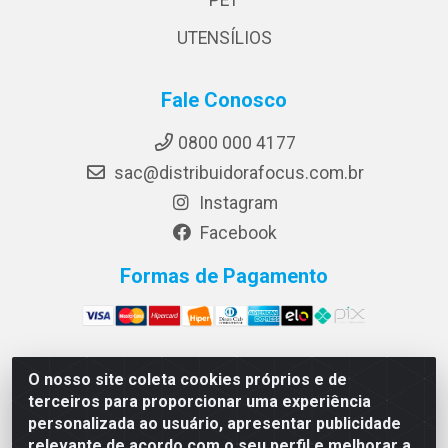
UTENSÍLIOS
Fale Conosco
0800 000 4177
sac@distribuidorafocus.com.br
Instagram
Facebook
Formas de Pagamento
O nosso site coleta cookies próprios e de
Focus Distribuidora LTDA - Rua Republica Eslovaca, 1121
terceiros para proporcionar uma experiência
- Muribeca, Jaboatão dos Guararapes/PE - CEP 54350-
personalizada ao usuário, apresentar publicidade
195 - CNPJ 10.960.053/0001-08
relevante de acordo com o seu perfil e melhorar a