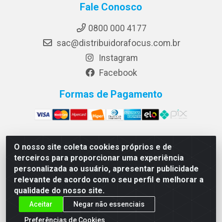
Fale Conosco
0800 000 4177
sac@distribuidorafocus.com.br
Instagram
Facebook
Formas de Pagamento
O nosso site coleta cookies próprios e de
Focus Distribuidora LTDA - Rua Republica Eslovaca, 1121 -
terceiros para proporcionar uma experiência
Muribeca, Jaboatão dos Guararapes/PE - CEP 54350-195 -
personalizada ao usuário, apresentar publicidade
CNPJ 10.960.053/0001-08
relevante de acordo com o seu perfil e melhorar a
qualidade do nosso site.
Aceitar
Negar não essenciais
Preferências de Cookies