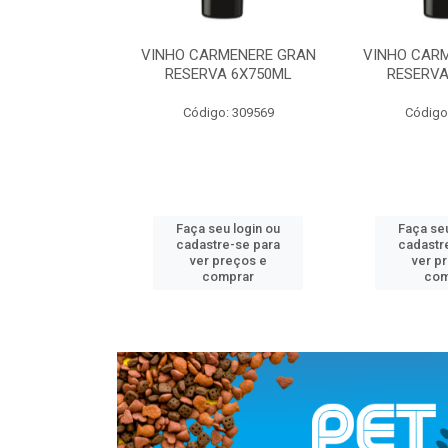
MENERE GRAN
VINHO CARMENERE GRAN
VINHO CAR
A 6X750ML
RESERVA 6X750ML
RESERVA
: 309569
Código: 309569
Código
u login ou
Faça seu login ou
Faça seu
e-se para
cadastre-se para
cadastr
reços e
ver preços e
ver p
mprar
comprar
com