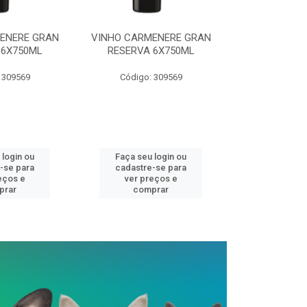
ENERE GRAN
VINHO CARMENERE GRAN
VINHO CARM
 6X750ML
RESERVA 6X750ML
RESERVA 
 309569
Código: 309569
Código:
 login ou
Faça seu login ou
Faça seu 
-se para
cadastre-se para
cadastre
eços e
ver preços e
ver pr
prar
comprar
comp