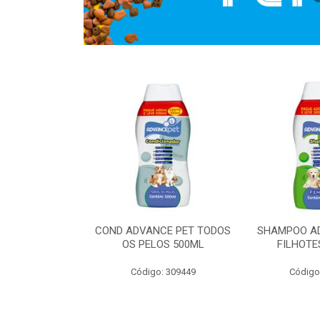
EE POUCH
COND ADVANCE PET TODOS
SHAMPOO AD
/MOLHO100G
OS PELOS 500ML
FILHOTE
X18
Código: 309449
Código
: 288975