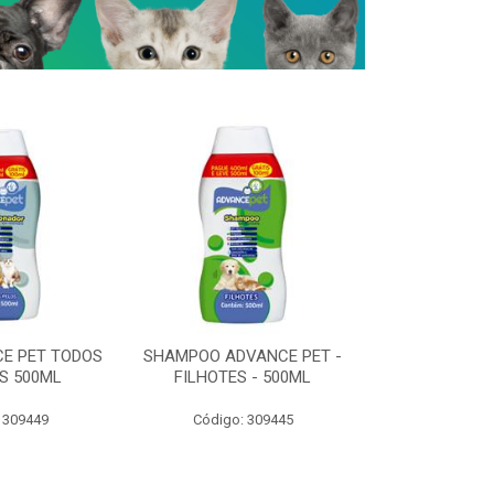
E PET TODOS
SHAMPOO ADVANCE PET -
PEDIGRE
S 500ML
FILHOTES - 500ML
JRCARNE/M
2X
 309449
Código: 309445
Código: