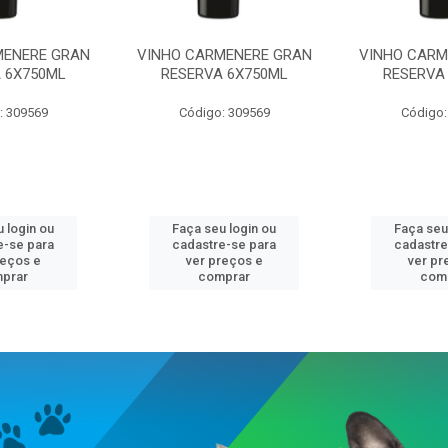
MENERE GRAN
VINHO CARMENERE GRAN
VINHO CARM
 6X750ML
RESERVA 6X750ML
RESERVA
: 309569
Código: 309569
Código:
 login ou
Faça seu login ou
Faça seu
e-se para
cadastre-se para
cadastre
reços e
ver preços e
ver pr
prar
comprar
com