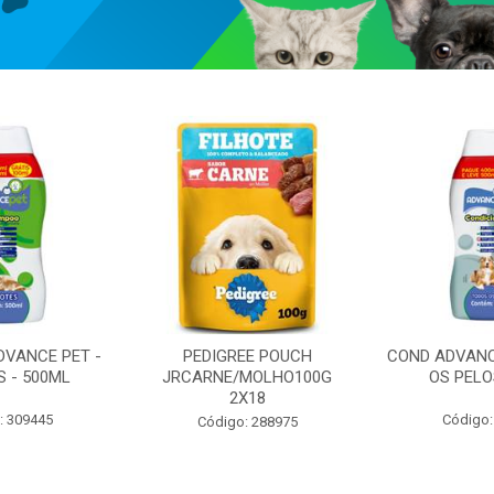
VANCE PET -
PEDIGREE POUCH
COND ADVANC
S - 500ML
JRCARNE/MOLHO100G
OS PELO
2X18
: 309445
Código:
Código: 288975