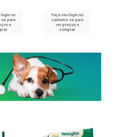
 login ou
Faça seu login ou
Faça seu 
-se para
cadastre-se para
cadastre
eços e
ver preços e
ver pr
prar
comprar
comp