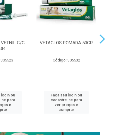
 VETNIL C/G
VETAGLOS POMADA 50GR
VETMAX PLUS
GR
 305523
Código: 305532
Código:
 login ou
Faça seu login ou
Faça seu 
-se para
cadastre-se para
cadastre
eços e
ver preços e
ver pr
prar
comprar
comp