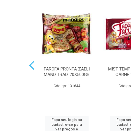
ILA 10 SACHE
FAROFA PRONTA ZAELI
MIST TEMP
TKER 10GR
MAND TRAD. 20X500GR
CARNE 
: 299135
Código: 131644
Código
u login ou
Faça seu login ou
Faça seu
e-se para
cadastre-se para
cadastr
reços e
ver preços e
ver p