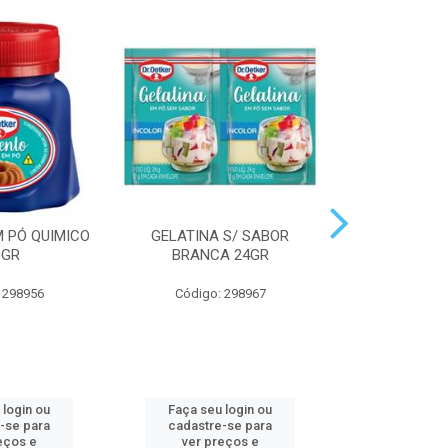
 PÓ QUIMICO
GELATINA S/ SABOR
BOLO CHOC
0GR
BRANCA 24GR
OETKER
 298956
Código: 298967
Código:
 login ou
Faça seu login ou
Faça seu 
-se para
cadastre-se para
cadastre
eços e
ver preços e
ver pr