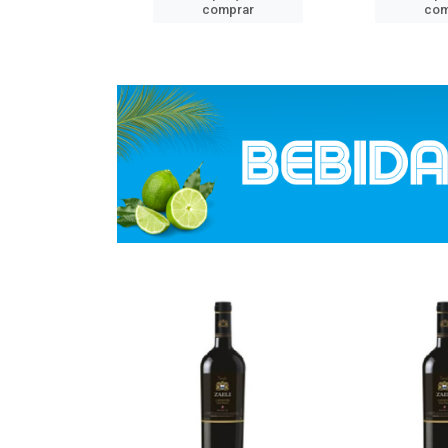
mprar
comprar
com