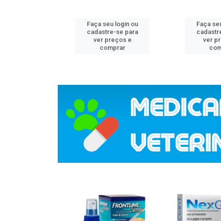
u login ou
Faça seu login ou
Faça seu
e-se para
cadastre-se para
cadastr
reços e
ver preços e
ver p
mprar
comprar
com