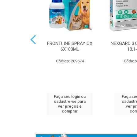
TIN 300MG
FRONTLINE SPRAY CX
NEXGARD 3.0
6X100ML
10,1
: 314886
Código: 289574
Código
u login ou
Faça seu login ou
Faça seu
e-se para
cadastre-se para
cadastr
reços e
ver preços e
ver p
mprar
comprar
com