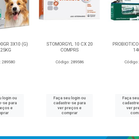
0GR 3X10 (G)
STOMORGYL 10 CX 20
PROBIOTICO
-25KG
COMPRS
14
: 289580
Código: 289586
Código:
 login ou
Faça seu login ou
Faça seu
e-se para
cadastre-se para
cadastre
reços e
ver preços e
ver pr
prar
comprar
com