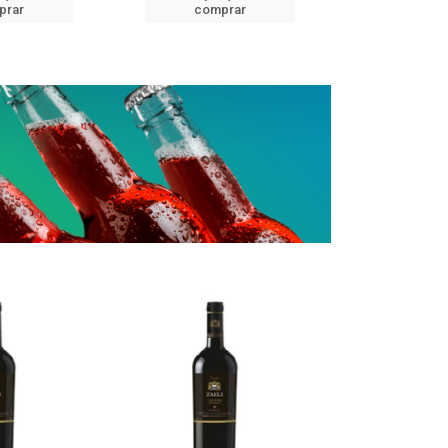
prar
comprar
comp