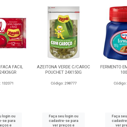
 FACA FACIL
AZEITONA VERDE C/CAROC
FERMENTO EM
24X36GR
POUCHET 24X150G
10
: 132071
Código: 298777
Código:
 login ou
Faça seu login ou
Faça seu
e-se para
cadastre-se para
cadastre
reços e
ver preços e
ver pr