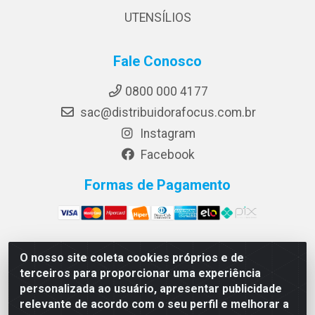
UTENSÍLIOS
Fale Conosco
0800 000 4177
sac@distribuidorafocus.com.br
Instagram
Facebook
Formas de Pagamento
O nosso site coleta cookies próprios e de
Focus Distribuidora LTDA - Rua Republica Eslovaca, 1121
terceiros para proporcionar uma experiência
- Muribeca, Jaboatão dos Guararapes/PE - CEP 54350-
personalizada ao usuário, apresentar publicidade
195 - CNPJ 10.960.053/0001-08
relevante de acordo com o seu perfil e melhorar a